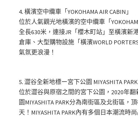
4. 橫濱空中纜車「YOKOHAMA AIR CABIN」
位於人氣觀光地橫濱的空中纜車「YOKOHAMA 
全長630米，連接JR「櫻木町站」至橫濱
倉庫、大型購物設施「橫濱WORLD POR
氣氛更浪漫！
5. 澀谷全新地標ー宮下公園 MIYASHITA PARK
位於澀谷與原宿之間的宮下公園，2020年
園MIYASHITA PARK分為南街區及北
天！MIYASHITA PARK內有多個日本