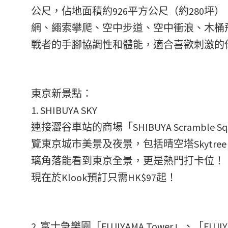
公尺，佔地面積約926平方公尺（約280坪）
網、繩索攀爬、空中步道、空中衝浪、木桶
戰者的手腳協調性和體能，適合喜歡刺激的
東京新景點：
1. SHIBUYA SKY
連接澀谷車站的商場「SHIBUYA Scramble 
覽東京城市美景及夜景，包括晴空塔Skytr
璃角落能看到東京全景，更是熱門打卡位！
現在於Klook預訂只需HK$97起！
2. 富士急樂園「FUJIYAMA Tower」、「FUJIYA