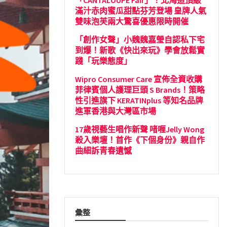
「CANTALOUPE Fair」！北海道頂級
滿汁赤肉蜜瓜甜點芬芳登場 皇牌人氣
雙味泡芙兩大驚喜優惠限時開催
「創作女聲」小魏魏嘉瑩自認私下宅
到爆！新歌《快出來玩》學會放鬆實
踐「玩樂態度」
Wipro Consumer Care 宣佈全資收購
菲律賓個人護理巨頭 S Brands！策略
性引進旗下 KERATINplus 等知名品牌
進軍香港與大灣區市場
17歲視藝生唱作新聲 啫喱Jelly Wong
殺入樂壇！首作《下個身份》親自作
曲細訴青春遺憾
彙整