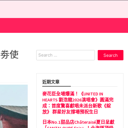
遊劵使
Search
for:
近期文章
麥花臣全場爆滿！《UNITED IN
HEARTS 劉浩龍2026演唱會》圓滿完
成：首度驚喜獻唱未派台新歌《綻
放》 群星好友撐場預祝生日
日本No.1甜品店Châteraisé夏日呈獻