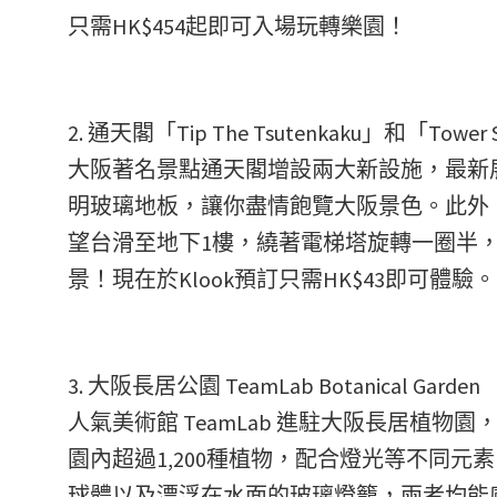
只需HK$454起即可入場玩轉樂園！
2. 通天閣「Tip The Tsutenkaku」和「Tower S
大阪著名景點通天閣增設兩大新設施，最新展望台「T
明玻璃地板，讓你盡情飽覽大阪景色。此外，巨型滑梯
望台滑至地下1樓，繞著電梯塔旋轉一圈半
景！現在於Klook預訂只需HK$43即可體驗。
3. 大阪長居公園 TeamLab Botanical Garden
人氣美術館 TeamLab 進駐大阪長居植物園，開設
園內超過1,200種植物，配合燈光等不同元
球體以及漂浮在水面的玻璃燈籠，兩者均能