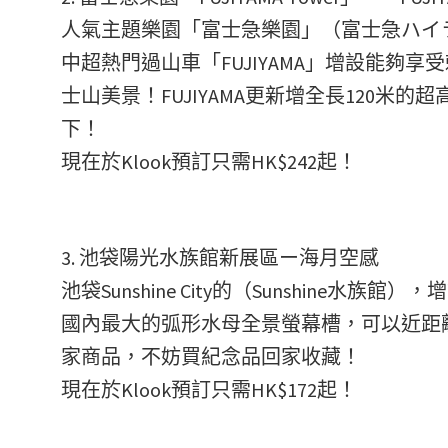
人氣主題樂園「富士急樂園」（富士急ハイ
中超熱門過山車「FUJIYAMA」增設能夠享受刺
士山美景！FUJIYAMA更新增全長120米的超高滑
下！
現在於Klook預訂只需HK$242起！
3. 池袋陽光水族館新展區ー海月空感
池袋Sunshine City的（Sunshin
國內最大的弧形水母全景螢幕槽，可以近距
家商品，不妨買紀念品回家收藏！
現在於Klook預訂只需HK$172起！