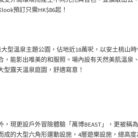
ok預訂只需HK$86起！
是關西地區最大型溫泉主題公園，佔地近18萬呎，以安土桃山
合，能影出唯美的和服照。場內設有天然美肌溫泉
設大型露天溫泉庭園，舒適寫意！
，現更設戶外冒險體驗「萬博BEAST」，更被稱
成的大型六角形運動設施，4層遊樂設施，總高度為