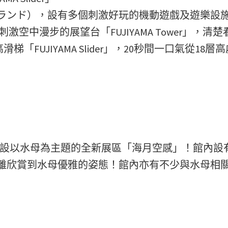
ランド），設有多個刺激好玩的機動遊戲及遊樂設
激空中漫步的展望台「FUJIYAMA Tower」，清
梯「FUJIYAMA Slider」，20秒間一口氣從18層
e水族館），增設以水母為主題的全新展區「海月空感」！館內
離欣賞到水母優雅的姿態！館內亦有不少與水母相