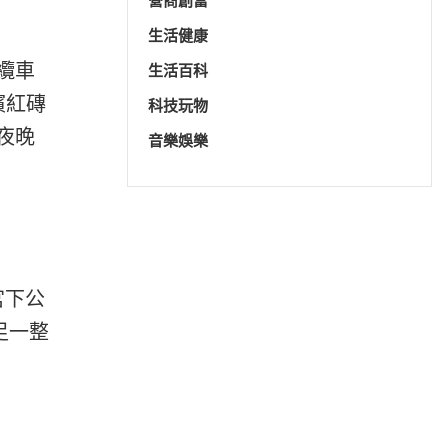
營商創富
生活健康
中纜車
生活百科
濱紅磚
科技玩物
夜晚
音樂娛樂
宮下公
足一整