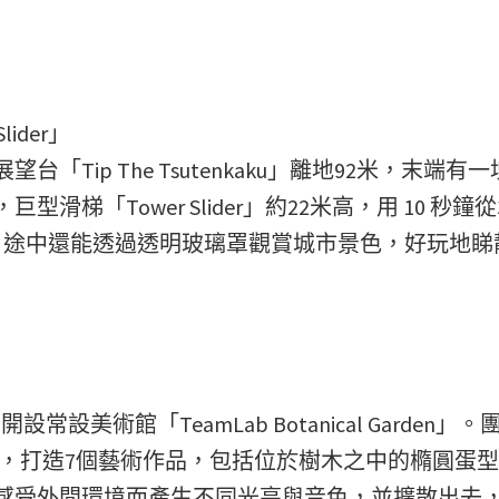
lider」
ip The Tsutenkaku」離地92米，末端有一
「Tower Slider」約22米高，用 10 秒鐘從
，途中還能透過透明玻璃罩觀賞城市景色，好玩地睇
常設美術館「TeamLab Botanical Garden」。
素，打造7個藝術作品，包括位於樹木之中的橢圓蛋型ov
感受外間環境而產生不同光亮與音色，並擴散出去