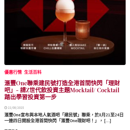
優惠行情
生活百科
滙豐One聯乘建民號打造全港首間快閃「理財
吧」- 請Z世代飲投資主題Mocktail/ Cocktail
踏出學習投資第一步
21/08/2025
滙豐One宣布與本地人氣酒吧「建民號」聯乘，於8月21至24日
一連四日開設全港首間快閃「滙豐One理財吧！」， […]