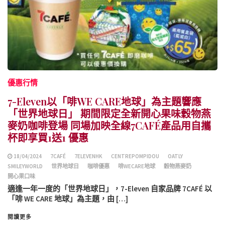
優惠行情
7-Eleven以「啡WE CARE地球」為主題響應
「世界地球日」 期間限定全新開心果味穀物燕
麥奶咖啡登場 同場加映全線7CAFÉ產品用自攜
杯即享買1送1 優惠
18/04/2024
7CAFÉ
7ELEVENHK
CENTREPOMPIDOU
OATLY
SMILEYWORLD
世界地球日
咖啡優惠
啡WECARE地球
穀物燕麥奶
開心果口味
適逢一年一度的「世界地球日」，7-Eleven 自家品牌 7CAFÉ 以
「啡 WE CARE 地球」為主題，由 […]
閱讀更多