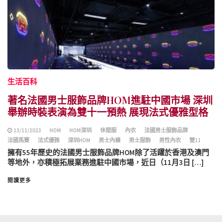
生活百科
著名法國男士服飾品牌HOM進駐中國市場 深圳
舉辦時裝表演為雙十一預熱 展現法式優雅型格
13/11/2023
HOM
HOM深圳
休閒服
內衣
法國男士服飾品牌
法國馬賽
法式優雅
深圳HOM
男士內褲
男士服飾
男性內衣
雙11
擁有55年歷史的法國男士服飾品牌HOM除了活躍於香港及澳門
等地外，亦積極拓展業務進駐中國市場，近日（11月3日 […]
閱讀更多