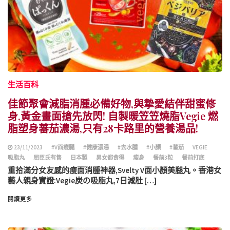
生活百科
佳節聚會減脂消腫必備好物,與摯愛結伴甜蜜修
身,黃金畫面搶先放閃! 自製暖笠笠燒脂Vegie 燃
脂塑身蕃茄濃湯,只有28卡路里的營養湯品!
23/11/2023
#V面瘦腿
#健康濃湯
#去水腫
#小顏
#蕃茄
VEGIE
吸脂丸
屈臣氏有售
日本製
男女都食得
瘦身
餐前3粒
餐前打底
重拾滿分女友感的瘦面消腫神器,Svelty V面小顏美腿丸。香港女
藝人親身實證:Vegie炭の吸脂丸,7日減肚 […]
閱讀更多