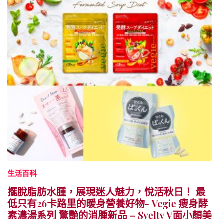
生活百科
擺脫脂肪水腫，展現迷人魅力，悅活秋日！ 最
低只有26卡路里的暖身營養好物- Vegie 瘦身酵
素濃湯系列 驚艷的消腫新品 – Svelty V面小顏美