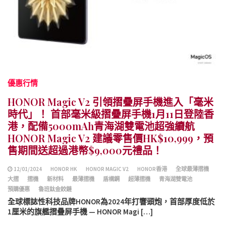
優惠行情
HONOR Magic V2 引領摺疊屏手機進入「毫米
時代」！ 首部毫米級摺疊屏手機1月11日登陸香
港，配備5000mAh青海湖雙電池超強續航
HONOR Magic V2 建議零售價HK$10,999，預
售期間送超過港幣$9,000元禮品！
12/01/2024
HONOR HK
HONOR MAGIC V2
HONOR香港
全球最薄摺機
大摺
摺機
新材料
最薄摺機
盾構鋼
超薄摺機
青海湖雙電池
預購優惠
魯班鈦金鉸鏈
全球標誌性科技品牌HONOR為2024年打響頭炮，首部厚度低於
1厘米的旗艦摺疊屏手機 — HONOR Magi […]