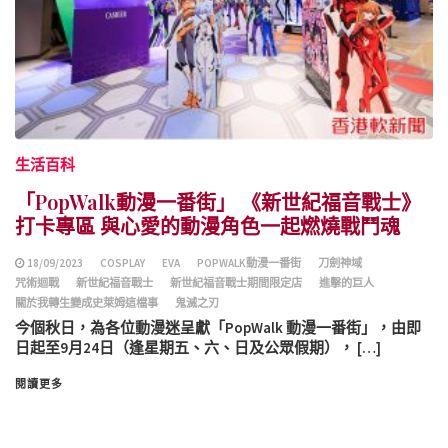
生活百科
「PopWalk動漫一番街」 《新世紀福音戰士》
打卡專區 與心愛的動漫角色一起燃燒戰鬥魂
18/09/2023
COSPLAY
EVA
POPWALK動漫一番街
刀劍神域
咒術迴戰
新世紀福音戰士
新世紀福音戰士期間限定店
進擊的巨人
關於我轉生變成史萊姆這檔事
鬼滅之刃
今個秋日，為各位動漫迷呈獻「PopWalk 動漫一番街」，由即
日起至9月24日（逢星期五、六、日及公眾假期）， […]
閱讀更多