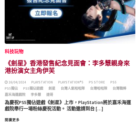
科技玩物
《劍星》香港發售紀念見面會：李多慧親身來
港扮演女主角伊芙
26/04/2024
PLAYSTATION️
PLAYSTATION®5
PS STORE
PS5
PS5獨佔
PS5獨佔遊戲
劍星
台灣人氣啦啦隊
台灣啦啦隊
台灣職棒
嘉禾海運戲院
李多慧
達哥
為慶祝PS5獨佔遊戲《劍星》上市，PlayStation️將於嘉禾海運
戲院舉行一場粉絲慶祝活動。 活動邀請到台 […]
閱讀更多