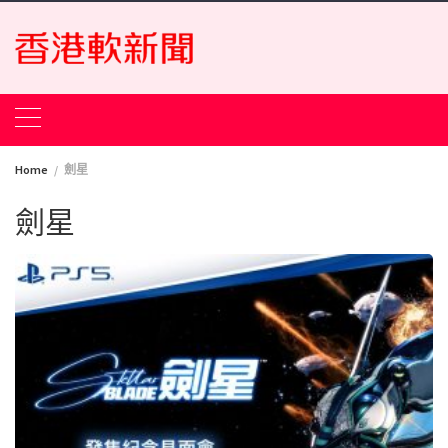
Skip
to
content
Home
劍星
劍星