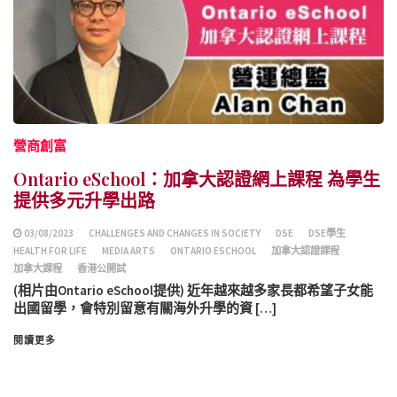
營商創富
Ontario eSchool：加拿大認證網上課程 為學生
提供多元升學出路
03/08/2023
CHALLENGES AND CHANGES IN SOCIETY
DSE
DSE學生
HEALTH FOR LIFE
MEDIA ARTS
ONTARIO ESCHOOL
加拿大認證課程
加拿大課程
香港公開試
(相片由Ontario eSchool提供) 近年越來越多家長都希望子女能
出國留學，會特別留意有關海外升學的資 […]
閱讀更多