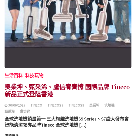
生活百科
科技玩物
吳業坤、甄采浠、盧信宥齊撐 國際品牌 Tineco
新品正式登陸香港
30/06/2025
TINECO
TINECOS7
TINECOS9
吳業坤
洗地機
甄采浠
盧信宥
全球洗地機銷量第一 三大旗艦洗地機S9 Series、S7盛大發布會
智能清潔領導品牌Tineco 全球洗地機 […]