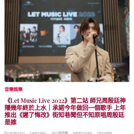
音樂娛樂
《Let Music Live 2022》第二站 師兄周殷廷神
隱幾年終於上水｜承諾今年做回一個歌手 上年
推出《遲了悔改》街知巷聞但不知原唱周殷廷
是誰
19/09/2022
CANDY BALL
DEZ余宗遙
HAPPY SONG
I’M SORRY