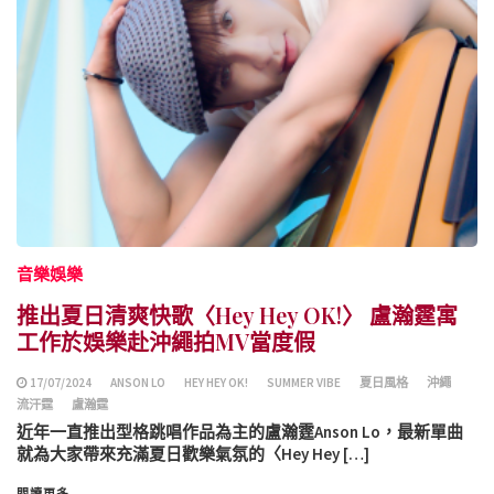
音樂娛樂
推出夏日清爽快歌〈Hey Hey OK!〉 盧瀚霆寓
工作於娛樂赴沖繩拍MV當度假
17/07/2024
ANSON LO
HEY HEY OK!
SUMMER VIBE
夏日風格
沖繩
流汗霆
盧瀚霆
近年一直推出型格跳唱作品為主的盧瀚霆Anson Lo，最新單曲
就為大家帶來充滿夏日歡樂氣氛的〈Hey Hey […]