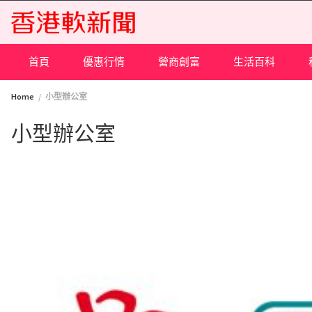
Skip
to
content
首頁
優惠行情
營商創富
生活百科
Home
小型辦公室
小型辦公室