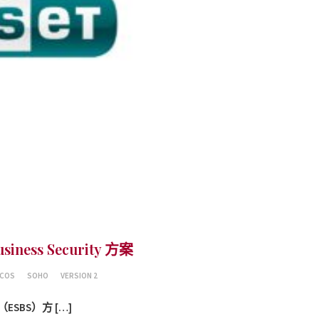
ness Security 方案
COS
SOHO
VERSION 2
y（ESBS）方 […]