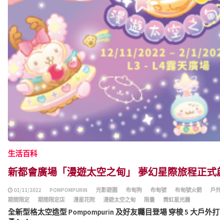
生活百科
新都會廣場「漫遊太空之甸」 夢幻星際旅程正式
01/11/2022
POMPOMPURIN
光影遊園
布甸狗
布甸號
布甸號火箭
戶
期間限定
期間限定店
漫星花院
漫遊太空之甸
限量
霓虹星光牆
全新型格太空造型 Pompompurin 及好友矚目登場 穿梭 5 大戶外