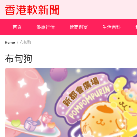
Skip
to
content
首頁
優惠行情
營商創富
生活百科
Home
布甸狗
布甸狗