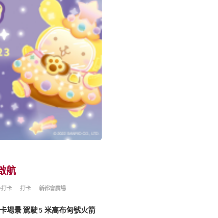
啟航
外打卡
打卡
新都會廣場
打卡場景 駕駛 5 米高布甸號火箭