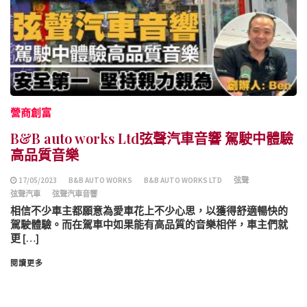
營商創富
B&B auto works Ltd弦聲汽車音響 駕駛中體驗
高品質音樂
17/05/2023
B&B AUTO WORKS
B&B AUTO WORKS LTD
弦聲
弦聲汽車
弦聲汽車音響
相信不少車主都願意為愛車花上不少心思，以獲得舒適暢快的
駕駛體驗。而在駕車中如果能有高品質的音樂相伴，車主們就
更 […]
閱讀更多