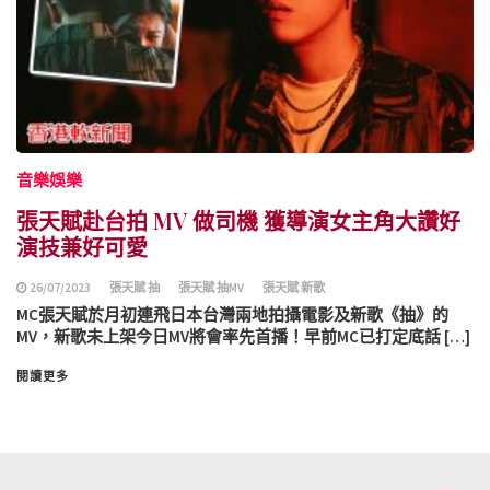
音樂娛樂
張天賦赴台拍 MV 做司機 獲導演女主角大讚好
演技兼好可愛
26/07/2023
張天賦 抽
張天賦 抽MV
張天賦 新歌
MC張天賦於月初連飛日本台灣兩地拍攝電影及新歌《抽》的
MV，新歌未上架今日MV將會率先首播！早前MC已打定底話 […]
閱讀更多