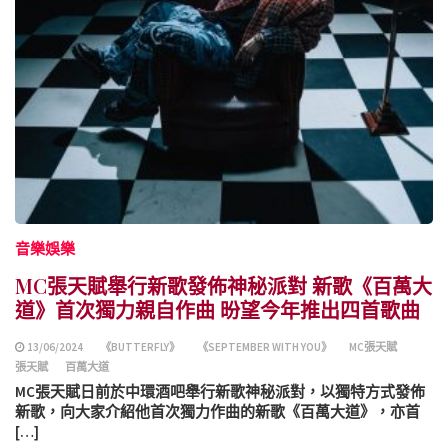
音樂娛樂
MC張天賦舉行新歌發佈神秘派對 新歌《百萬大
道》首次獨力親自作曲 昐望今年推出四首歌曲
13/06/2024
《BUTTERFLY》
《SEPTEMBER WITH YOU》
MC張天賦
張天賦
百萬大道
MC張天賦日前於中環酒吧舉行新歌神秘派對，以獨特方式發佈
新歌，向大家介紹他首次獨力作曲的新歌《百萬大道》，亦首
[…]