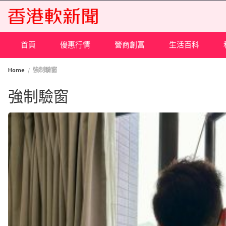
Skip
to
content
首頁
優惠行情
營商創富
生活百科
Home
強制驗窗
強制驗窗