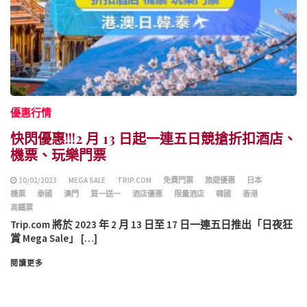
優惠行情
快閃優惠!!!2 月 13 日起一連五日競搶折扣酒店、
機票、玩樂門票
10/02/2023
MEGA SALE
TRIP.COM
免費門票
旅遊優惠
日本
機票
泰國
澳門
買一送一
酒店優惠
限量酒店
韓國
香港
高鐵票
Trip.com 將於 2023 年 2 月 13 日至 17 日一連五日推出「日夜狂
賞 Mega Sale」 […]
閱讀更多