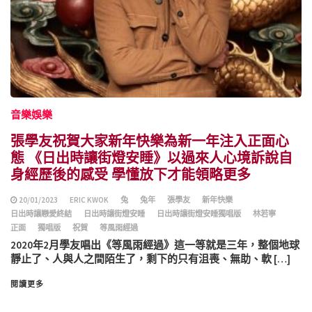
音樂娛樂
張學友祝賀大家新年快樂為新一年注入正面心
態 《日出時讓街燈安睡》以過來人心境訴說自
身經歷後的感受 學懂放下才能領略更多
20/01/2023
ERIC KWOK
兔
兔年
張學友
新年快樂
日出時讓戀愛終結
日出時讓街燈安睡
日出時讓街燈安睡獨唱版
林若寧
正面
獨唱版
祝賀
等風雨經過
2020年2月學友唱出《等風雨經過》這一等就是三年，整個地球
靜止了、人與人之間陌生了，剩下的只有沮喪、無助、軟 […]
閱讀更多