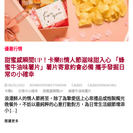
優惠行情
甜蜜感瞬間UP！卡樂B情人節滋味甜入心 「蜂
蜜牛油味薯片」薯片寄意約會必備 攜手發掘日
常の小確幸
06/02/2023
BOXINGPROMOTIONSHK
CALBEE
CALBEEHONGKONG
卡樂B
日常の小確幸
甜蜜感瞬間UP
蜂蜜牛油味薯片
浪漫醉人的情人節將至，除了為摯愛送上心思禮品或炮製燭光
晚餐外，不妨以最純粹的心意打動對方，為日常生活細節增添
小 […]
閱讀更多