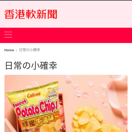
Skip
to
content
Home
日常の小確幸
日常の小確幸