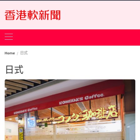
Skip
to
content
Home
日式
日式