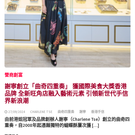
營商創富
謝寧創立「曲奇四重奏」 獲國際美食大獎香港
品牌 全新旺角店融入藝術元素 引領新世代手信
界新浪潮
27/09/2024
CHARLENE TSE
曲奇四重奏
謝寧
香港手信
由前港姐冠軍及品牌創辦人謝寧（Charlene Tse）創立的曲奇四
重奏，自2008年起憑藉獨特的蝴蝶酥屢次獲 […]