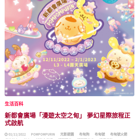
生活百科
新都會廣場「漫遊太空之甸」 夢幻星際旅程正
式啟航
01/11/2022
POMPOMPURIN
光影遊園
布甸狗
布甸號
布甸號火箭