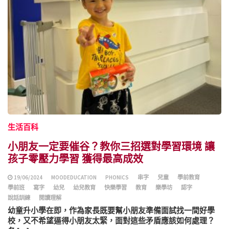
生活百科
小朋友一定要催谷？教你三招選對學習環境 讓
孩子零壓力學習 獲得最高成效
19/06/2024
MOODEDUCATION
PHONICS
串字
兒童
學前教育
學前班
寫字
幼兒
幼兒教育
快樂學習
教育
樂學坊
認字
說話訓練
閱讀理解
幼童升小學在即，作為家長既要幫小朋友準備面試找一間好學
校，又不希望逼得小朋友太緊，面對這些矛盾應該如何處理？