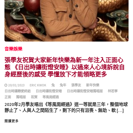
音樂娛樂
張學友祝賀大家新年快樂為新一年注入正面心
態 《日出時讓街燈安睡》以過來人心境訴說自
身經歷後的感受 學懂放下才能領略更多
20/01/2023
ERIC KWOK
兔
兔年
張學友
新年快樂
日出時讓戀愛終結
日出時讓街燈安睡
日出時讓街燈安睡獨唱版
林若寧
正面
獨唱版
祝賀
等風雨經過
2020年2月學友唱出《等風雨經過》這一等就是三年，整個地球
靜止了、人與人之間陌生了，剩下的只有沮喪、無助、軟 […]
閱讀更多