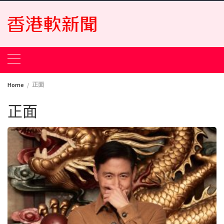
Skip
to
content
Home
正面
正面