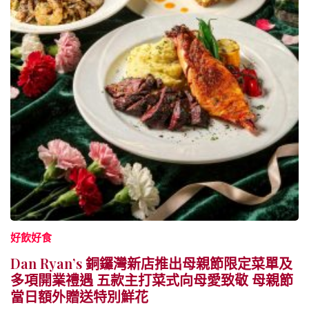
好飲好食
Dan Ryan’s 銅鑼灣新店推出母親節限定菜單及
多項開業禮遇 五款主打菜式向母愛致敬 母親節
當日額外贈送特別鮮花