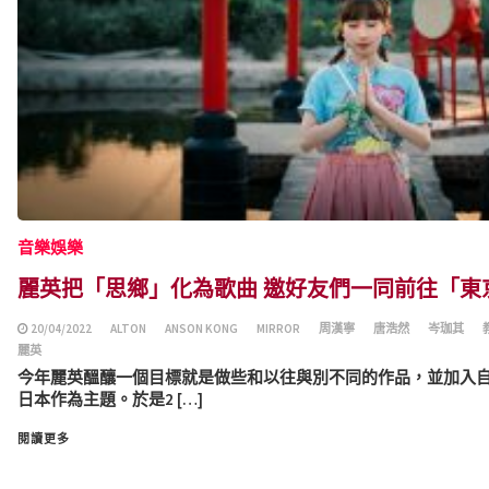
音樂娛樂
麗英把「思鄉」化為歌曲 邀好友們一同前往「東
20/04/2022
ALTON
ANSON KONG
MIRROR
周漢寧
唐浩然
岑珈其
麗英
今年麗英醞釀一個目標就是做些和以往與別不同的作品，並加入自己
日本作為主題。於是2 […]
閱讀更多