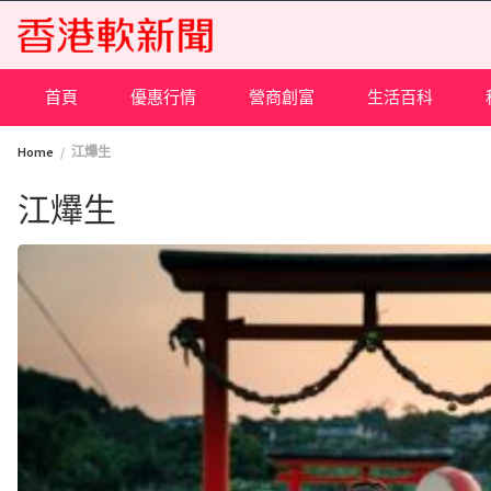
Skip
to
content
首頁
優惠行情
營商創富
生活百科
Home
江𤒹生
江𤒹生