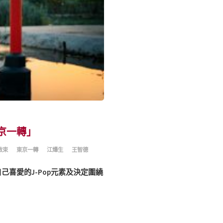
京一轉」
教束
東京一轉
江𤒹生
王智德
喜愛的J-Pop元素及決定圍繞