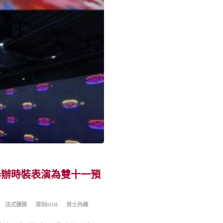
舉辦時裝表演為雙十一預
法式優雅
深圳HOM
男士內褲