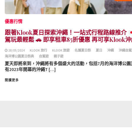
優惠行情
跟著Klook夏日探索沖繩！一站式行程路線推介
駕玩最輕鬆
🚗
即享租車85折優惠 再可享Klook
28/05/2024
KLOOK 旅行
KLOOK 旅遊
名護夏日祭
夏日
沖繩
沖繩自駕
海洋博公園夏日祭典
自駕遊
親子遊
夏天即將來到，沖繩將有多個盛大的活動，包括7月的海洋博公園
有2023年開幕的沖繩T […]
閱讀更多