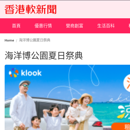
Skip
to
content
首頁
優惠行情
營商創富
生活百科
Home
海洋博公園夏日祭典
海洋博公園夏日祭典