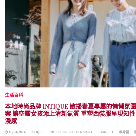
生活百科
本地時尚品牌 INTIQUE 散播春夏專屬的慵懶氛
案 讓空靈女孩添上清新氣質 重塑西裝服呈現知性美 T
漫感
16/04/2024
INTIQUE
SMOCKED RUFFLE HEM SKIRT
TWIN-SET
半身裙