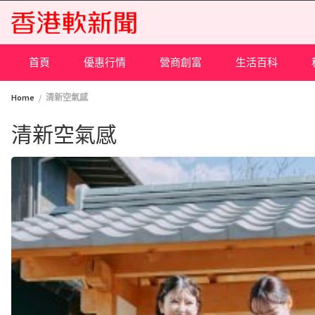
Skip
to
content
首頁
優惠行情
營商創富
生活百科
Home
清新空氣感
清新空氣感