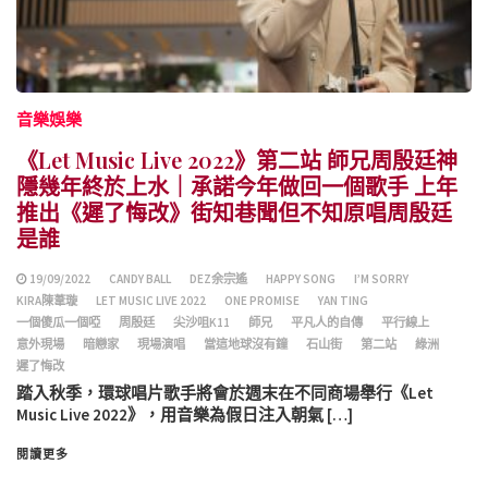
音樂娛樂
《Let Music Live 2022》第二站 師兄周殷廷神
隱幾年終於上水｜承諾今年做回一個歌手 上年
推出《遲了悔改》街知巷聞但不知原唱周殷廷
是誰
19/09/2022
CANDY BALL
DEZ余宗遙
HAPPY SONG
I’M SORRY
KIRA陳葦璇
LET MUSIC LIVE 2022
ONE PROMISE
YAN TING
一個傻瓜一個啞
周殷廷
尖沙咀K11
師兄
平凡人的自傳
平行線上
意外現場
暗戀家
現場演唱
當這地球沒有鐘
石山街
第二站
綠洲
遲了悔改
踏入秋季，環球唱片歌手將會於週末在不同商場舉行《Let
Music Live 2022》，用音樂為假日注入朝氣 […]
閱讀更多