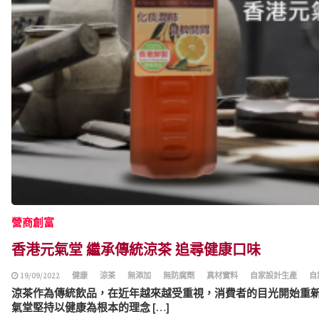
營商創富
香港元氣堂 繼承傳統涼茶 追尋健康口味
19/09/2022
健康
涼茶
無添加
無防腐劑
真材實料
自家設計生產
自
涼茶作為傳統飲品，在近年越來越受重視，消費者的目光開始重
氣堂堅持以健康為根本的理念 […]