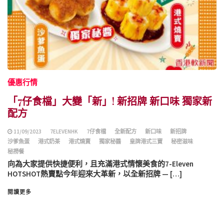
優惠行情
「7仔食檔」大變「新」! 新招牌 新口味 獨家新
配方
11/09/2023
7ELEVENHK
7仔食檔
全新配方
新口味
新招牌
沙爹魚蛋
港式奶茶
港式燒賣
獨家秘醬
皇牌港式三寶
秘密滋味
秘撈餐
向為大家提供快捷便利，且充滿港式情懷美食的7-Eleven
HOTSHOT熱賣點今年迎來大革新，以全新招牌 — […]
閱讀更多