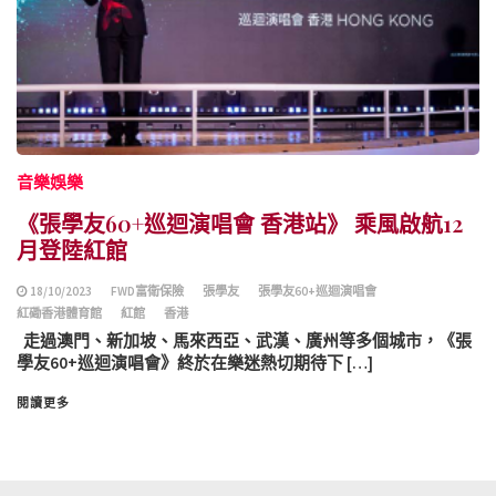
音樂娛樂
《張學友60+巡迴演唱會 香港站》 乘風啟航12
月登陸紅館
18/10/2023
FWD富衛保險
張學友
張學友60+巡迴演唱會
紅磡香港體育館
紅館
香港
走過澳門、新加坡、馬來西亞、武漢、廣州等多個城市，《張
學友60+巡迴演唱會》終於在樂迷熱切期待下 […]
閱讀更多