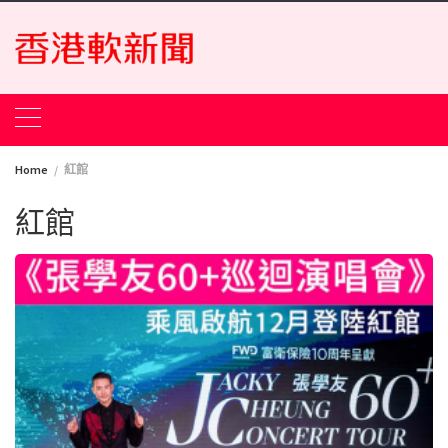
Skip
to
content
Home
紅館
紅館