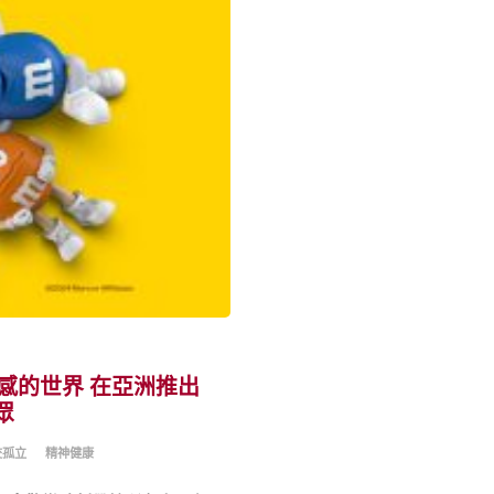
屬感的世界 在亞洲推出
眾
交孤立
精神健康