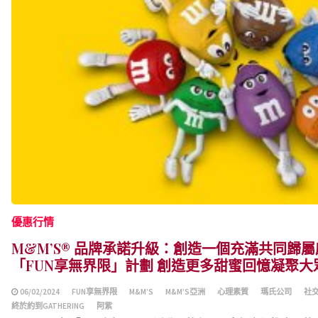
優惠行情
M&M’S® 品牌承諾升級：創造一個充滿共同歸
「FUN享無界限」計劃 創造更多甜蜜回憶凝聚大
06/02/2024
FUN享無界限
M&M’S
M&M’S亞洲
心理素質
瑪氏公司
社
終於約到GATHERING
阿紫