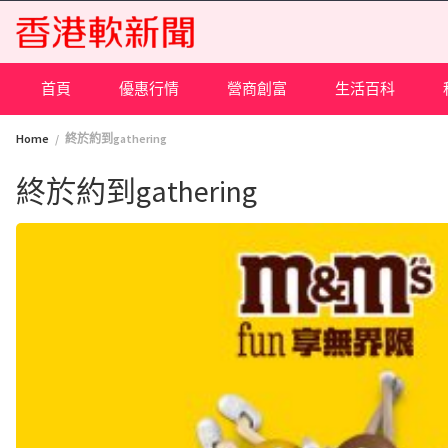
Skip
to
content
首頁
優惠行情
營商創富
生活百科
Home
終於約到gathering
終於約到gathering