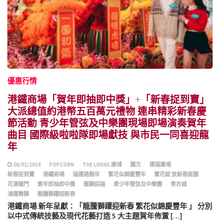
優惠行情
港鐵商場「賀年即抽即中獎」+「新春捉到寶」
大派總值約港幣五百萬元禮物 連串精彩新春慶
節活動 青少年管弦及中樂團現場即場演奏賀年
曲目 國際級啦啦隊即場獻技 與市民一同喜迎龍
年
06/02/2024
POPCORN
THE LOHAS 康城
圍方
德福廣場
新春捉到寶
港鐵商場
福運過龍年
繁花似錦慶豐年
繁花綻 放新春庭園
花漾龍門
賀年即抽即中獎
醒獅迎福
青少年管弦及中樂團
青衣城
鴻運舞獅
龍騰獅躍迎新春
港鐵商場 新年呈獻：「龍騰獅躍迎新春 繁花似錦慶豐年 」 分別
以中式傳統技藝及現代花藝打造 5 大主題賀年佈置 […]