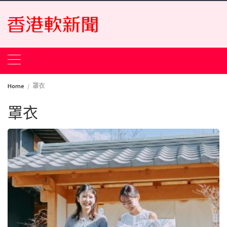
Skip
to
content
Home
罩衣
罩衣