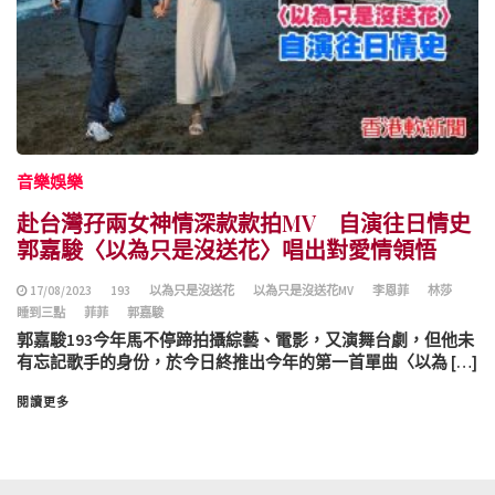
音樂娛樂
赴台灣孖兩女神情深款款拍MV 自演往日情史
郭嘉駿〈以為只是沒送花〉唱出對愛情領悟
17/08/2023
193
以為只是沒送花
以為只是沒送花MV
李恩菲
林莎
睡到三點
菲菲
郭嘉駿
郭嘉駿193今年馬不停蹄拍攝綜藝、電影，又演舞台劇，但他未
有忘記歌手的身份，於今日終推出今年的第一首單曲〈以為 […]
閱讀更多