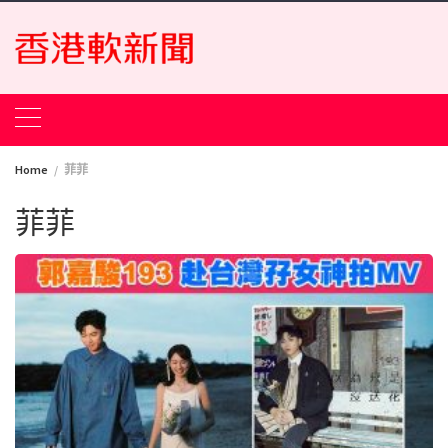
Skip
to
content
Home
菲菲
菲菲