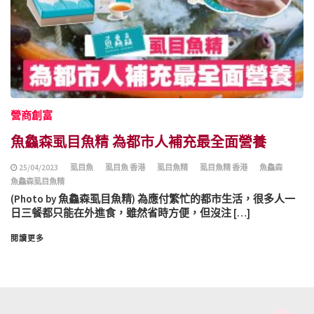
營商創富
魚鱻森虱目魚精 為都市人補充最全面營養
25/04/2023
虱目魚
虱目魚 香港
虱目魚精
虱目魚精 香港
魚鱻森
魚鱻森虱目魚精
(Photo by 魚鱻森虱目魚精) 為應付繁忙的都市生活，很多人一
日三餐都只能在外進食，雖然省時方便，但沒注 […]
閱讀更多