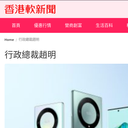
Skip
to
content
首頁
優惠行情
營商創富
生活百科
Home
行政總裁趙明
行政總裁趙明