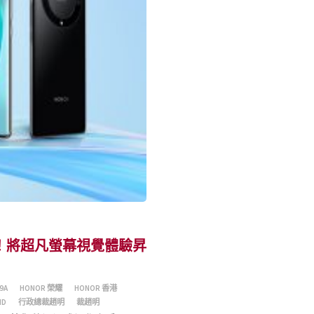
目登場！將超凡螢幕視覺體驗昇
9A
HONOR 榮耀
HONOR 香港
ND
行政總裁趙明
裁趙明