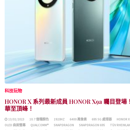
科技玩物
HONOR X 系列最新成員 HONOR X9a 矚
華至頂峰！
13/01/2023
10.7 億種顏色
1920HZ
6400 萬像素
695 5G 處理器
HONOR X
OLED 曲面螢幕
QUALCOMM®
SNAPDRAGON
SNAPDRAGON 695
TÜV RHEINLA