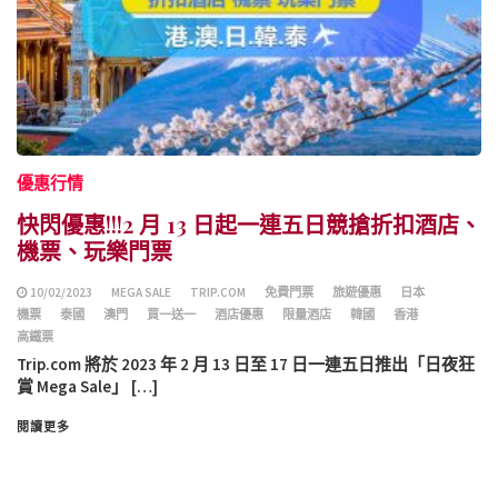
優惠行情
快閃優惠!!!2 月 13 日起一連五日競搶折扣酒店、
機票、玩樂門票
10/02/2023
MEGA SALE
TRIP.COM
免費門票
旅遊優惠
日本
機票
泰國
澳門
買一送一
酒店優惠
限量酒店
韓國
香港
高鐵票
Trip.com 將於 2023 年 2 月 13 日至 17 日一連五日推出「日夜狂
賞 Mega Sale」 […]
閱讀更多