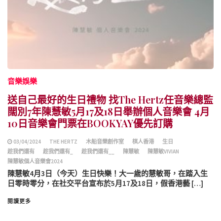
音樂娛樂
送自己最好的生日禮物 找The Hertz任音樂總監
闊別7年陳慧敏5月17及18日舉辦個人音樂會 4月
10日音樂會門票在BOOKYAY優先訂購
03/04/2024
THE HERTZ
木船音樂創作室
棋人香港
生日
趁我們還有
趁我們還有_
趁我們還有__
陳慧敏
陳慧敏VIVIAN
陳慧敏個人音樂會2024
陳慧敏4月3日（今天）生日快樂！大一歲的慧敏哥，在踏入生
日零時零分，在社交平台宣布於5月17及18日，假香港藝 […]
閱讀更多