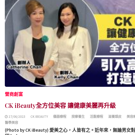
營商創富
CK iBeauty全方位美容 讓健康美麗再升級
27/06/2023
CK IBEAUTY
儀器療程
按摩養生
活髮療程
滋養頭皮
美容
醫學美容
(Photo by CK iBeauty) 愛美之心，人皆有之。近年來，無