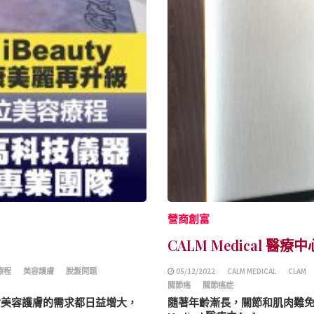
營商創富
CALM Medical 
療程
美容護膚
脫髮問題
05/12/2022
CALM MEDICAL
CLAM
關節痛
關節痛症
論男女對美容護膚的需求都日益增大，
隨著年齡漸長，關節和肌肉難免