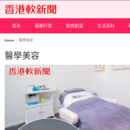
Skip
to
content
首頁
優惠行情
營商創富
生活百科
Home
醫學美容
醫學美容