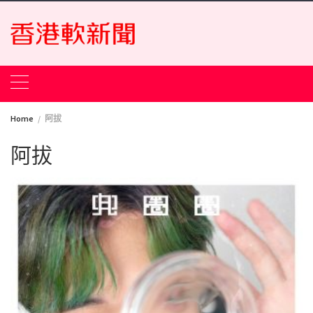
Skip
to
content
Home
阿拔
阿拔