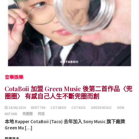
音樂娛樂
CotaBoii 加盟 Green Music 後第二首作品〈兜
圈圈〉 有感自己人生不斷兜圈而創
24/06/2024
BERT744
COTABOII
COTASIS
GREEN MUSIC
KENI
NATHAN
兜圈圈
阿拔
本地 Rapper CotaBoii (Taco) 去年加入 Sony Music 旗下廠牌
Green Mu […]