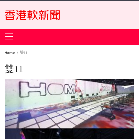
Skip
to
content
Home
雙11
雙11