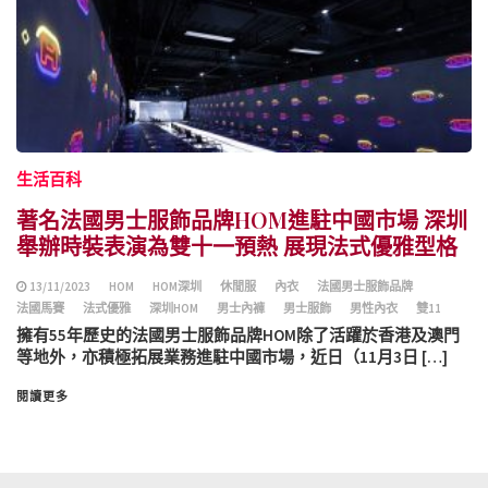
生活百科
著名法國男士服飾品牌HOM進駐中國市場 深圳
舉辦時裝表演為雙十一預熱 展現法式優雅型格
13/11/2023
HOM
HOM深圳
休閒服
內衣
法國男士服飾品牌
法國馬賽
法式優雅
深圳HOM
男士內褲
男士服飾
男性內衣
雙11
擁有55年歷史的法國男士服飾品牌HOM除了活躍於香港及澳門
等地外，亦積極拓展業務進駐中國市場，近日（11月3日 […]
閱讀更多