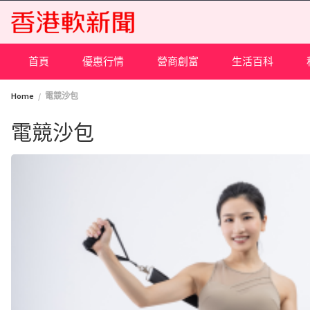
Skip
to
content
首頁
優惠行情
營商創富
生活百科
Home
電競沙包
電競沙包