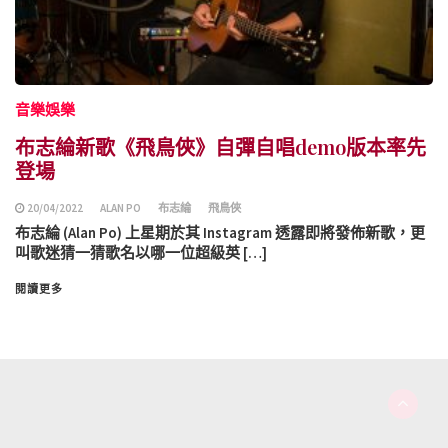
音樂娛樂
布志綸新歌《飛鳥俠》自彈自唱demo版本率先
登場
20/04/2022
ALAN PO
布志綸
飛鳥俠
布志綸 (Alan Po) 上星期於其 Instagram 透露即將發佈新歌，更
叫歌迷猜一猜歌名以哪一位超級英 […]
閱讀更多