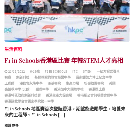
生活百科
F1 in Schools香港區比賽 年輕STEM人才亮相
21/11/2022
6-19歲
F1 IN SCHOOLS
ITC
STEM
一級方程式賽車
初賽
創新科技
基督教聖約教會堅樂中學
嶺南鍾榮光博士紀念中學
工程師
浸信會永隆中學
滙基書院
生產力局
粉嶺救恩書院
英國
裘錦秋中學 (元朗)
顯理中學
香港加拿大國際學校
香港區比賽
香港特區政府創新科技署
香港生產力促進局
香港聖公會何明華會督中學
香港道教聯合會圓玄學院第一中學
F1 in Schools 地區賽首次登陸香港，期望能激勵學生，培養未
來的工程師。F1 in Schools […]
閱讀更多