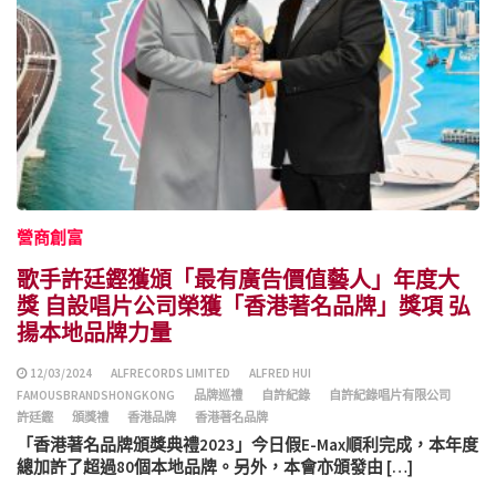
營商創富
歌手許廷鏗獲頒「最有廣告價值藝人」年度大
獎 自設唱片公司榮獲「香港著名品牌」獎項 弘
揚本地品牌力量
12/03/2024
ALFRECORDS LIMITED
ALFRED HUI
FAMOUSBRANDSHONGKONG
品牌巡禮
自許紀錄
自許紀錄唱片有限公司
許廷鏗
頒獎禮
香港品牌
香港著名品牌
「香港著名品牌頒獎典禮2023」今日假E-Max順利完成，本年度
總加許了超過80個本地品牌。另外，本會亦頒發由 […]