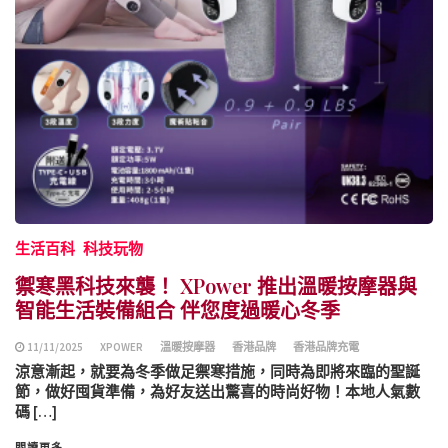
生活百科
科技玩物
禦寒黑科技來襲！ XPower 推出溫暖按摩器與
智能生活裝備組合 伴您度過暖心冬季
11/11/2025
XPOWER
溫暖按摩器
香港品牌
香港品牌充電
涼意漸起，就要為冬季做足禦寒措施，同時為即將來臨的聖誕
節，做好囤貨準備，為好友送出驚喜的時尚好物！本地人氣數
碼 […]